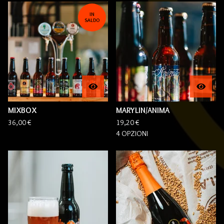
I
IN
SALDO
N
E
V
I
D
E
N
Z
MIXBOX
MARYLIN/ANIMA
A
36,00
€
19,20
€
4 OPZIONI